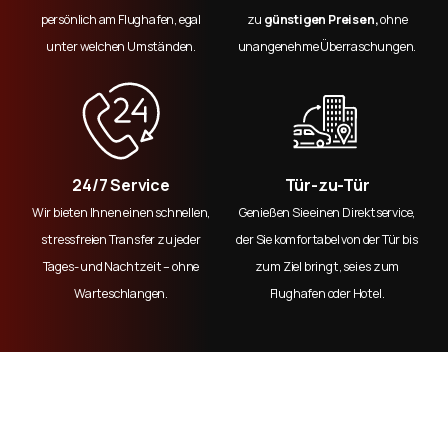
persönlich am Flughafen, egal
zu
günstigen Preisen,
ohne
unter welchen Umständen.
unangenehme Überraschungen.
24/7 Service
Tür-zu-Tür
Wir bieten Ihnen einen schnellen,
Genießen Sie einen Direktservice,
stressfreien Transfer zu jeder
der Sie komfortabel von der Tür bis
Tages- und Nachtzeit – ohne
zum Ziel bringt, sei es zum
Warteschlangen.
Flughafen oder Hotel.