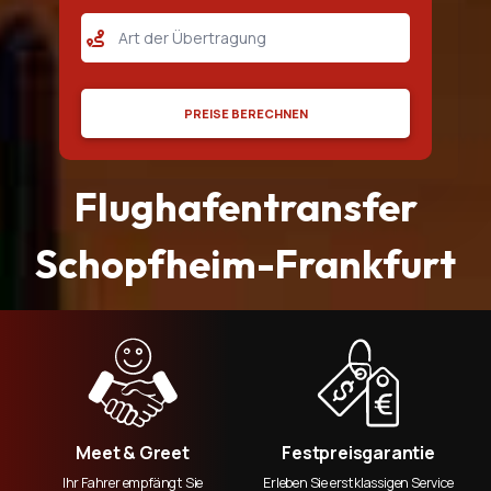
Flughafentransfer Stuttgart
Flughafentransfer Nurnberg
Flughafentransfer Mannheim
PREISE BERECHNEN
Flughafentransfer Rüsselsheim
Flughafentransfer Bischofsheim
Flughafentransfer
Flughafentransfer Flörsheim
Schopfheim-Frankfurt
Flughafentransfer Groß Gerau
Flughafentransfer Ingelheim
Flughafentransfer Wiesbaden
Flughafentransfer Worms
Flughafentransfer Baden Württemberg
Meet & Greet
Festpreisgarantie
Ihr Fahrer empfängt Sie
Erleben Sie erstklassigen Service