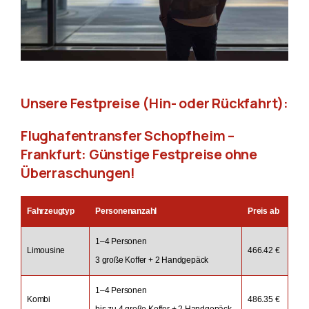
Unsere Festpreise (Hin- oder Rückfahrt):
Flughafentransfer Schopfheim –
Frankfurt: Günstige Festpreise ohne
Überraschungen!
Fahrzeugtyp
Personenanzahl
Preis ab
1–4 Personen
Limousine
466.42 €
3 große Koffer + 2 Handgepäck
1–4 Personen
Kombi
486.35 €
bis zu 4 große Koffer + 2 Handgepäck