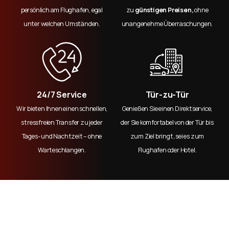
persönlich am Flughafen, egal
zu
günstigen Preisen,
ohne
unter welchen Umständen.
unangenehme Überraschungen.
24/7 Service
Tür-zu-Tür
Wir bieten Ihnen einen schnellen,
Genießen Sie einen Direktservice,
stressfreien Transfer zu jeder
der Sie komfortabel von der Tür bis
Tages- und Nachtzeit – ohne
zum Ziel bringt, sei es zum
Warteschlangen.
Flughafen oder Hotel.