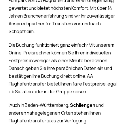
Fuhrpark von AA Flughafentransfer wird regelmäßig
gewartet und bietet höchsten Komfort. Mit über 14
Jahren Branchenerfahrung sind wir Ihr zuverlässiger
Ansprechpartner für Transfers von und nach
Schopfheim.
Die Buchung funktioniert ganz einfach: Mit unserem
Online-Preisrechner können Sie Ihren individuellen
Festpreis in weniger als einer Minute berechnen.
Danach geben Sie Ihre persönlichen Daten ein und
bestätigen Ihre Buchung direkt online. AA
Flughafentransfer bietet Ihnen faire Festpreise, egal
ob Sie allein oder in der Gruppe reisen.
IAuch in Baden-Württemberg,
Schliengen
und
anderen nahegelegenen Orten stehen Ihnen
Flughafentransfertaxis zur Verfügung.