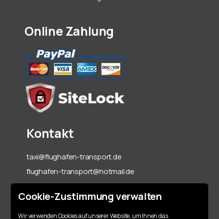
Online Zahlung
Kontakt
taxi@flughafen-transport.de
flughafen-transport@hotmail.de
06142-70 55 60
Cookie-Zustimmung verwalten
+49 151 15317128
Wir verwenden Cookies auf unserer Website, um Ihnen das