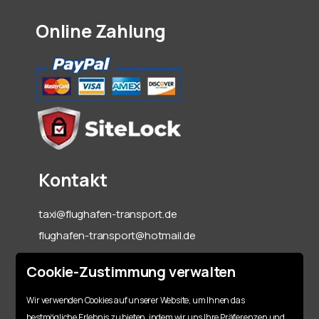
Online Zahlung
Kontakt
taxi@flughafen-transport.de
flughafen-transport@hotmail.de
06142-70 55 60
Cookie-Zustimmung verwalten
+49 151 15317128
Wir verwenden Cookies auf unserer Website, um Ihnen das
bestmögliche Erlebnis zu bieten, indem wir uns Ihre Präferenzen und