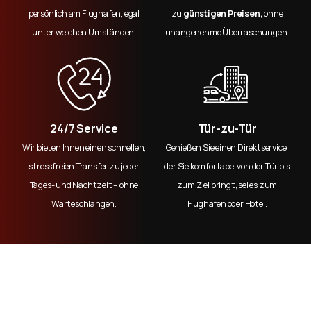
persönlich am Flughafen, egal
zu
günstigen Preisen,
ohne
unter welchen Umständen.
unangenehme Überraschungen.
24/7 Service
Tür-zu-Tür
Wir bieten Ihnen einen schnellen,
Genießen Sie einen Direktservice,
stressfreien Transfer zu jeder
der Sie komfortabel von der Tür bis
Tages- und Nachtzeit – ohne
zum Ziel bringt, sei es zum
Warteschlangen.
Flughafen oder Hotel.