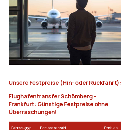
Unsere Festpreise (Hin- oder Rückfahrt):
Flughafentransfer Schömberg –
Frankfurt: Günstige Festpreise ohne
Überraschungen!
Fahrzeugtyp
Personenanzahl
Preis ab