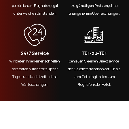
persönlich am Flughafen, egal
zu
günstigen Preisen,
ohne
unter welchen Umständen.
unangenehme Überraschungen.
24/7 Service
Tür-zu-Tür
Wir bieten Ihnen einen schnellen,
Genießen Sie einen Direktservice,
stressfreien Transfer zu jeder
der Sie komfortabel von der Tür bis
Tages- und Nachtzeit – ohne
zum Ziel bringt, sei es zum
Warteschlangen.
Flughafen oder Hotel.