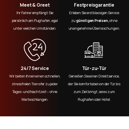
Meet & Greet
Festpreisgarantie
Ihr Fahrer empfängt Sie
Erleben Sie erstklassigen Service
persönlich am Flughafen, egal
zu
günstigen Preisen,
ohne
unter welchen Umständen.
unangenehme Überraschungen.
24/7 Service
Tür-zu-Tür
Wir bieten Ihnen einen schnellen,
Genießen Sie einen Direktservice,
stressfreien Transfer zu jeder
der Sie komfortabel von der Tür bis
Tages- und Nachtzeit – ohne
zum Ziel bringt, sei es zum
Warteschlangen.
Flughafen oder Hotel.