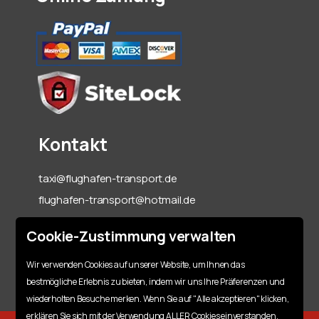
Kontakt
taxi@flughafen-transport.de
flughafen-transport@hotmail.de
06142-70 55 60
Cookie-Zustimmung verwalten
+49 151 15317128
Wir verwenden Cookies auf unserer Website, um Ihnen das
bestmögliche Erlebnis zu bieten, indem wir uns Ihre Präferenzen und
wiederholten Besuche merken. Wenn Sie auf "Alle akzeptieren" klicken,
erklären Sie sich mit der Verwendung ALLER Cookies einverstanden.