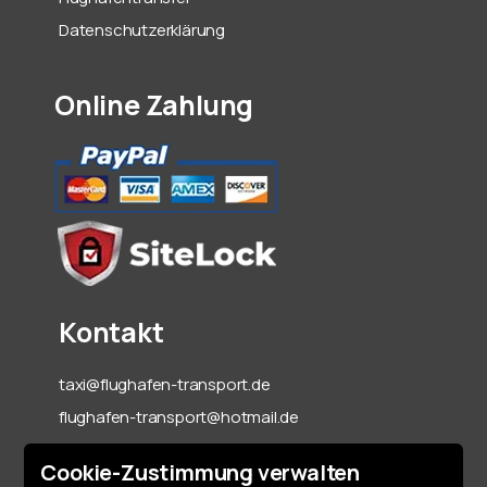
Datenschutzerklärung
Online Zahlung
Kontakt
taxi@flughafen-transport.de
flughafen-transport@hotmail.de
06142-70 55 60
Cookie-Zustimmung verwalten
+49 151 15317128