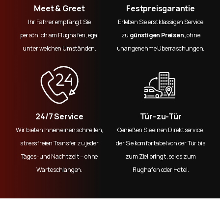
Meet & Greet
Festpreisgarantie
Ihr Fahrer empfängt Sie
Erleben Sie erstklassigen Service
persönlich am Flughafen, egal
zu
günstigen Preisen,
ohne
unter welchen Umständen.
unangenehme Überraschungen.
24/7 Service
Tür-zu-Tür
Wir bieten Ihnen einen schnellen,
Genießen Sie einen Direktservice,
stressfreien Transfer zu jeder
der Sie komfortabel von der Tür bis
Tages- und Nachtzeit – ohne
zum Ziel bringt, sei es zum
Warteschlangen.
Flughafen oder Hotel.