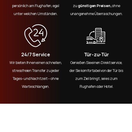
persönlich am Flughafen, egal
zu
günstigen Preisen,
ohne
unter welchen Umständen.
unangenehme Überraschungen.
24/7 Service
Tür-zu-Tür
Wir bieten Ihnen einen schnellen,
Genießen Sie einen Direktservice,
stressfreien Transfer zu jeder
der Sie komfortabel von der Tür bis
Tages- und Nachtzeit – ohne
zum Ziel bringt, sei es zum
Warteschlangen.
Flughafen oder Hotel.