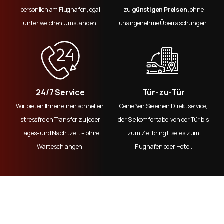
persönlich am Flughafen, egal
zu
günstigen Preisen,
ohne
unter welchen Umständen.
unangenehme Überraschungen.
24/7 Service
Tür-zu-Tür
Wir bieten Ihnen einen schnellen,
Genießen Sie einen Direktservice,
stressfreien Transfer zu jeder
der Sie komfortabel von der Tür bis
Tages- und Nachtzeit – ohne
zum Ziel bringt, sei es zum
Warteschlangen.
Flughafen oder Hotel.