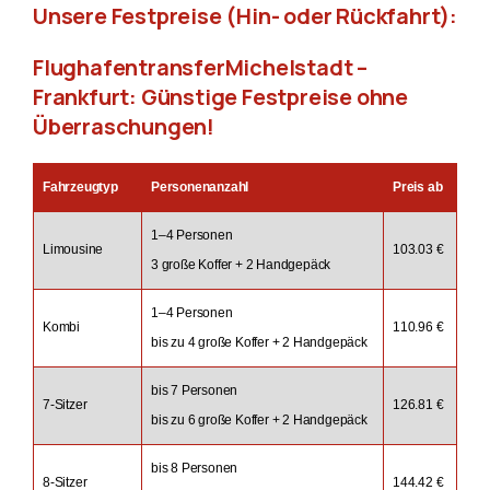
Unsere Festpreise (Hin- oder Rückfahrt):
FlughafentransferMichelstadt –
Frankfurt: Günstige Festpreise ohne
Überraschungen!
Fahrzeugtyp
Personenanzahl
Preis ab
1–4 Personen
Limousine
103.03 €
3 große Koffer + 2 Handgepäck
1–4 Personen
Kombi
110.96 €
bis zu 4 große Koffer + 2 Handgepäck
bis 7 Personen
7-Sitzer
126.81 €
bis zu 6 große Koffer + 2 Handgepäck
bis 8 Personen
8-Sitzer
144.42 €