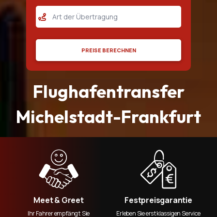
Flughafentransfer Stuttgart
Flughafentransfer Nurnberg
Flughafentransfer Mannheim
PREISE BERECHNEN
Flughafentransfer Rüsselsheim
Flughafentransfer Bischofsheim
Flughafentransfer
Flughafentransfer Flörsheim
Michelstadt-Frankfurt
Flughafentransfer Groß Gerau
Flughafentransfer Ingelheim
Flughafentransfer Wiesbaden
Flughafentransfer Worms
Flughafentransfer Baden Württemberg
Meet & Greet
Festpreisgarantie
Ihr Fahrer empfängt Sie
Erleben Sie erstklassigen Service