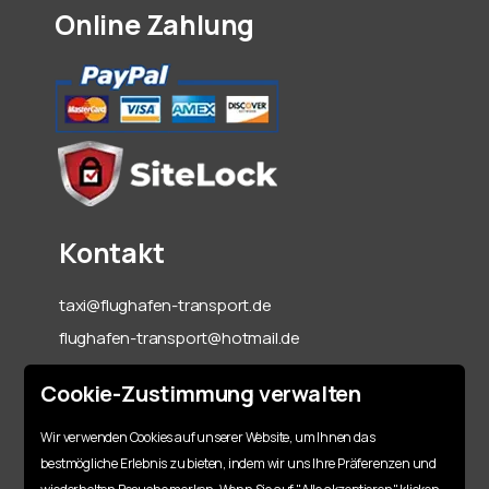
Online Zahlung
Kontakt
taxi@flughafen-transport.de
flughafen-transport@hotmail.de
06142-70 55 60
Cookie-Zustimmung verwalten
+49 151 15317128
Wir verwenden Cookies auf unserer Website, um Ihnen das
bestmögliche Erlebnis zu bieten, indem wir uns Ihre Präferenzen und