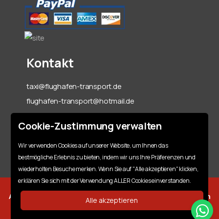
Kontakt
taxi@flughafen-transport.de
flughafen-transport@hotmail.de
06142-70 55 60
Cookie-Zustimmung verwalten
+49 151 15317128
Wir verwenden Cookies auf unserer Website, um Ihnen das
bestmögliche Erlebnis zu bieten, indem wir uns Ihre Präferenzen und
wiederholten Besuche merken. Wenn Sie auf "Alle akzeptieren" klicken,
erklären Sie sich mit der Verwendung ALLER Cookies einverstanden.
Alle Rechte Vorbehalten | ©
Copyright By A. A. Flughafen
Alle akzeptieren
Transport