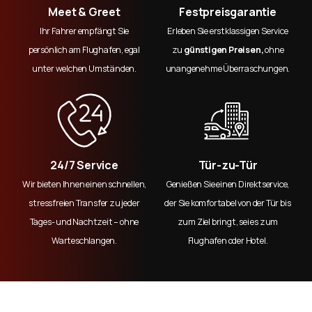
Meet & Greet
Festpreisgarantie
Ihr Fahrer empfängt Sie
Erleben Sie erstklassigen Service
persönlich am Flughafen, egal
zu
günstigen Preisen,
ohne
unter welchen Umständen.
unangenehme Überraschungen.
24/7 Service
Tür-zu-Tür
Wir bieten Ihnen einen schnellen,
Genießen Sie einen Direktservice,
stressfreien Transfer zu jeder
der Sie komfortabel von der Tür bis
Tages- und Nachtzeit – ohne
zum Ziel bringt, sei es zum
Warteschlangen.
Flughafen oder Hotel.