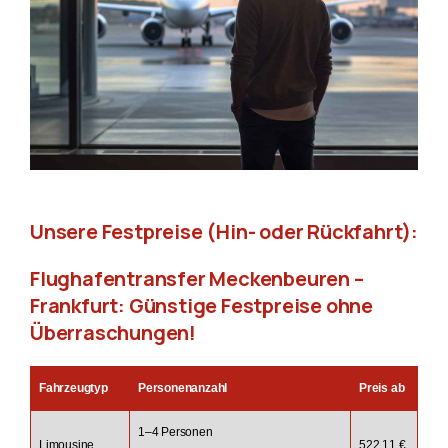
Unsere Festpreise (Hin- oder Rückfahrt):
Flughafentransfer Meckenbeuren –
Frankfurt: Günstige Festpreise ohne
Überraschungen!
Fahrzeugtyp
Personenanzahl
Preis ab
1–4 Personen
Limousine
522.11 €