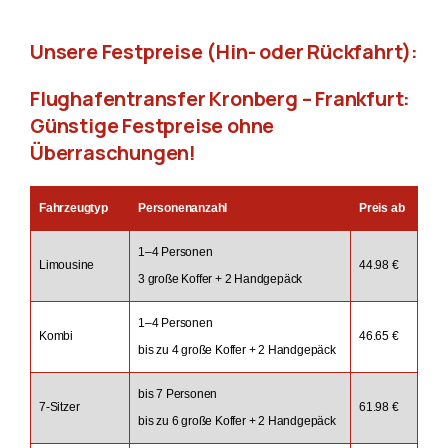
Unsere Festpreise (Hin- oder Rückfahrt):
Flughafentransfer Kronberg – Frankfurt:
Günstige Festpreise ohne
Überraschungen!
Fahrzeugtyp
Personenanzahl
Preis ab
1–4 Personen
Limousine
44.98 €
3 große Koffer + 2 Handgepäck
1–4 Personen
Kombi
46.65 €
bis zu 4 große Koffer + 2 Handgepäck
bis 7 Personen
7-Sitzer
61.98 €
bis zu 6 große Koffer + 2 Handgepäck