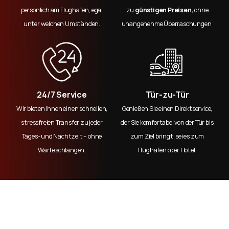
persönlich am Flughafen, egal
zu
günstigen Preisen,
ohne
unter welchen Umständen.
unangenehme Überraschungen.
24/7 Service
Tür-zu-Tür
Wir bieten Ihnen einen schnellen,
Genießen Sie einen Direktservice,
stressfreien Transfer zu jeder
der Sie komfortabel von der Tür bis
Tages- und Nachtzeit – ohne
zum Ziel bringt, sei es zum
Warteschlangen.
Flughafen oder Hotel.