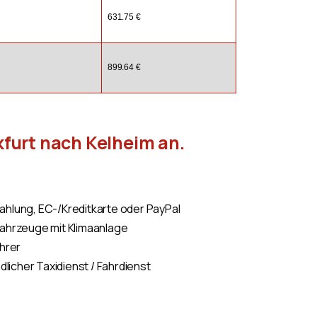
631.75 €
899.64 €
kfurt nach Kelheim an.
hlung, EC-/Kreditkarte oder PayPal
Fahrzeuge mit Klimaanlage
ahrer
dlicher Taxidienst / Fahrdienst