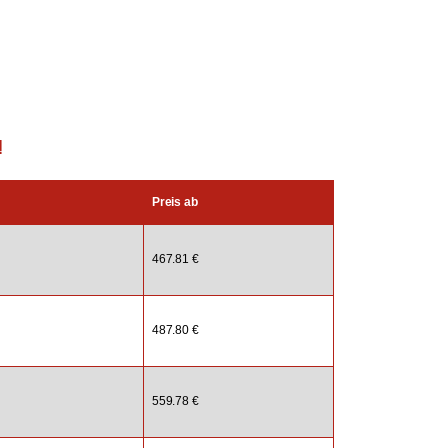
!
Preis ab
467.81 €
487.80 €
559.78 €