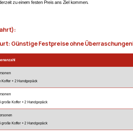
ederzeit zu einem festen Preis ans Ziel kommen.
ahrt):
furt: Günstige Festpreise ohne Überraschungen
nenanzahl
rsonen
e Koffer + 2 Handgepäck
rsonen
 4 große Koffer + 2 Handgepäck
Personen
 6 große Koffer + 2 Handgepäck