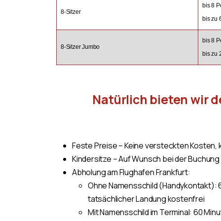
bis 8 
8-Sitzer
bis zu
bis 8 
8-Sitzer Jumbo
bis zu 
Natürlich bieten wir 
Feste Preise – Keine versteckten Kosten
Kindersitze – Auf Wunsch bei der Buchung 
Abholung am Flughafen Frankfurt:
Ohne Namensschild (Handykontakt): 6
tatsächlicher Landung kostenfrei
Mit Namensschild im Terminal: 60 Minu