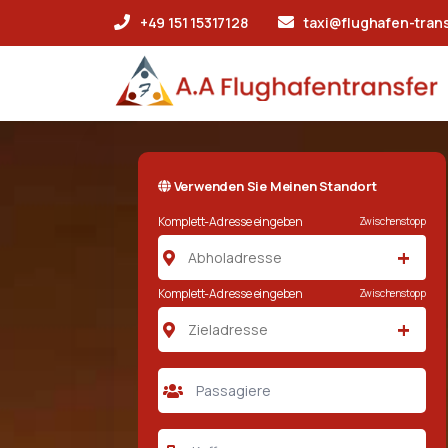
+49 151 15317128
taxi@flughafen-tran
Verwenden Sie Meinen Standort
Komplett-Adresse eingeben
Zwischenstopp
+
Komplett-Adresse eingeben
Zwischenstopp
+