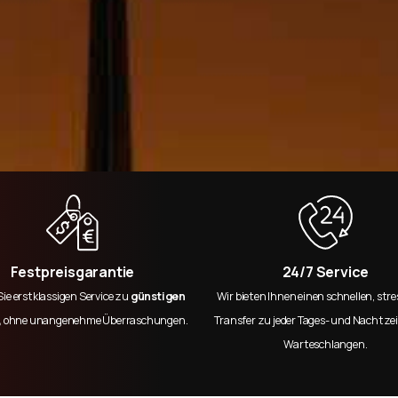
Festpreisgarantie
24/7 Service
Sie erstklassigen Service zu
günstigen
Wir bieten Ihnen einen schnellen, stre
,
ohne unangenehme Überraschungen.
Transfer zu jeder Tages- und Nachtzei
Warteschlangen.