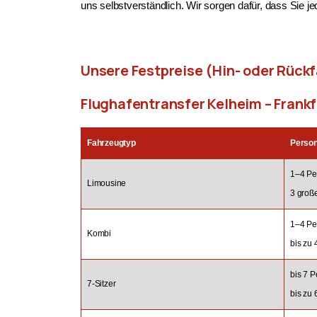
uns selbstverständlich. Wir sorgen dafür, dass Sie j
Unsere Festpreise (Hin- oder Rückf
Flughafentransfer Kelheim – Frank
Fahrzeugtyp
Perso
1–4 Pe
Limousine
3 groß
1–4 Pe
Kombi
bis zu
bis 7 
7-Sitzer
bis zu