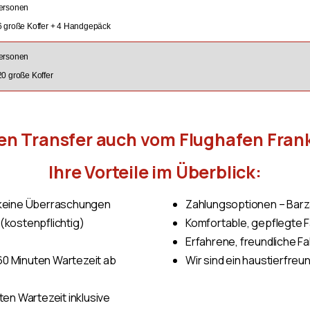
Personen
 6 große Koffer + 4 Handgepäck
Personen
20 große Koffer
den Transfer auch vom Flughafen Fran
Ihre Vorteile im Überblick:
, keine Überraschungen
Zahlungsoptionen – Barza
(kostenpflichtig)
Komfortable, gepflegte 
Erfahrene, freundliche F
0 Minuten Wartezeit ab
Wir sind ein haustierfreun
ten Wartezeit inklusive