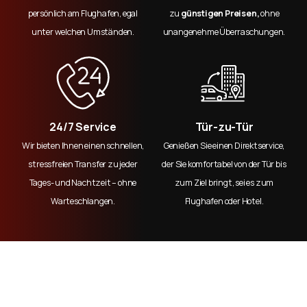
persönlich am Flughafen, egal
zu
günstigen Preisen,
ohne
unter welchen Umständen.
unangenehme Überraschungen.
24/7 Service
Tür-zu-Tür
Wir bieten Ihnen einen schnellen,
Genießen Sie einen Direktservice,
stressfreien Transfer zu jeder
der Sie komfortabel von der Tür bis
Tages- und Nachtzeit – ohne
zum Ziel bringt, sei es zum
Warteschlangen.
Flughafen oder Hotel.