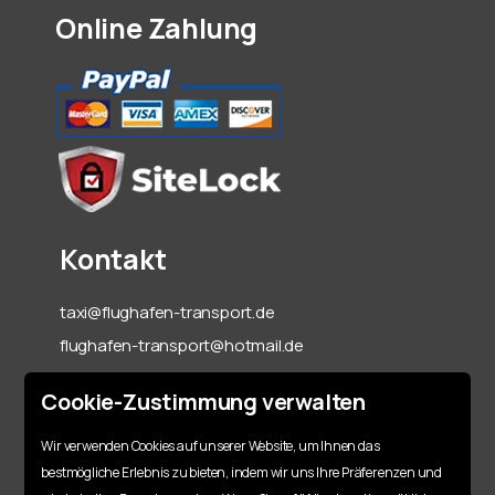
Online Zahlung
Kontakt
taxi@flughafen-transport.de
flughafen-transport@hotmail.de
06142-70 55 60
Cookie-Zustimmung verwalten
+49 151 15317128
Wir verwenden Cookies auf unserer Website, um Ihnen das
bestmögliche Erlebnis zu bieten, indem wir uns Ihre Präferenzen und