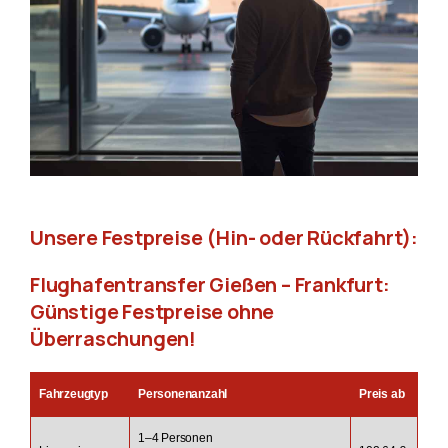
Unsere Festpreise (Hin- oder Rückfahrt):
Flughafentransfer Gießen – Frankfurt:
Günstige Festpreise ohne
Überraschungen!
Fahrzeugtyp
Personenanzahl
Preis ab
1–4 Personen