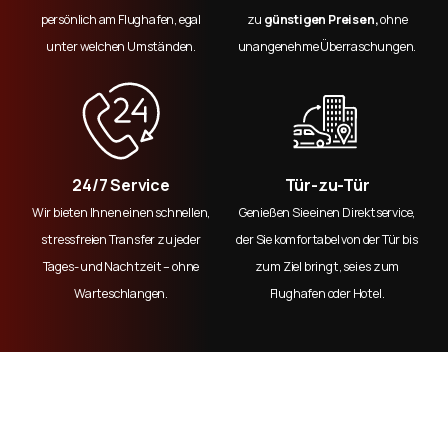
persönlich am Flughafen, egal
zu
günstigen Preisen,
ohne
unter welchen Umständen.
unangenehme Überraschungen.
24/7 Service
Tür-zu-Tür
Wir bieten Ihnen einen schnellen,
Genießen Sie einen Direktservice,
stressfreien Transfer zu jeder
der Sie komfortabel von der Tür bis
Tages- und Nachtzeit – ohne
zum Ziel bringt, sei es zum
Warteschlangen.
Flughafen oder Hotel.