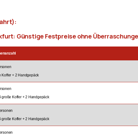
ahrt):
nkfurt: Günstige Festpreise ohne Überraschung
nenanzahl
rsonen
e Koffer + 2 Handgepäck
rsonen
 4 große Koffer + 2 Handgepäck
Personen
 6 große Koffer + 2 Handgepäck
Personen