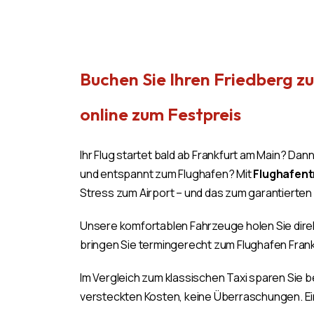
Buchen Sie Ihren Friedberg z
online zum Festpreis
Ihr Flug startet bald ab Frankfurt am Main? Dan
und entspannt zum Flughafen? Mit
Flughafent
Stress zum Airport – und das zum garantierten
Unsere komfortablen Fahrzeuge holen Sie dir
bringen Sie termingerecht zum Flughafen Frank
Im Vergleich zum klassischen Taxi sparen Sie be
versteckten Kosten, keine Überraschungen. E