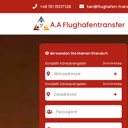
+49 151 15317128
taxi@flughafen-tran
Verwenden Sie Meinen Standort
Komplett-Adresse eingeben
Zwischenstopp
+
Komplett-Adresse eingeben
Zwischenstopp
+