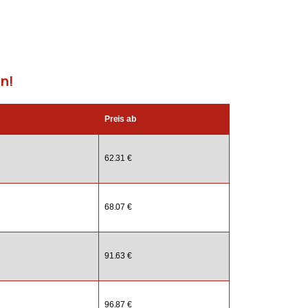
en!
Preis ab
62.31 €
68.07 €
91.63 €
96.87 €