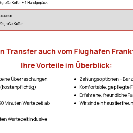
 6 große Koffer + 4 Handgepäck
Personen
20 große Koffer
en Transfer auch vom Flughafen Frank
Ihre Vorteile im Überblick:
, keine Überraschungen
Zahlungsoptionen – Barza
(kostenpflichtig)
Komfortable, gepflegte 
Erfahrene, freundliche F
0 Minuten Wartezeit ab
Wir sind ein haustierfreun
ten Wartezeit inklusive