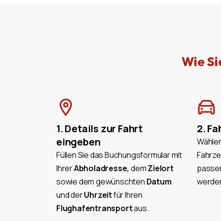
Wie Si
1. Details zur Fahrt
2. F
eingeben
Wählen
Füllen Sie das Buchungsformular mit
Fahrze
Ihrer
Abholadresse,
dem
Zielort
passen
sowie dem gewünschten
Datum
werden
und der
Uhrzeit
für Ihren
Flughafentransport
aus.