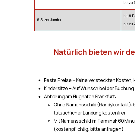
bis zu
bis 8 
8-Sitzer Jumbo
bis zu 
Natürlich bieten wir d
Feste Preise – Keine versteckten Kosten
Kindersitze – Auf Wunsch bei der Buchung 
Abholung am Flughafen Frankfurt:
Ohne Namensschild (Handykontakt): 6
tatsächlicher Landung kostenfrei
Mit Namensschild im Terminal: 60 Minu
(kostenpflichtig, bitte anfragen)