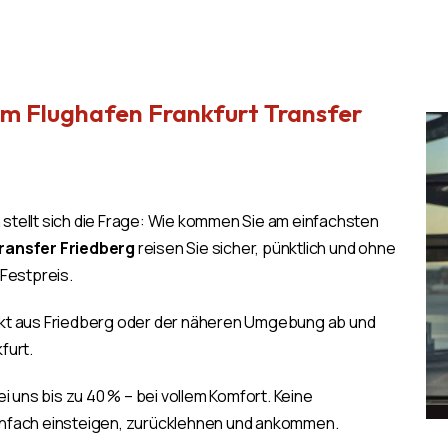
um Flughafen Frankfurt Transfer
n stellt sich die Frage: Wie kommen Sie am einfachsten
ransfer Friedberg
reisen Sie sicher, pünktlich und ohne
 Festpreis.
ekt aus Friedberg oder der näheren Umgebung ab und
furt.
i uns bis zu 40 % – bei vollem Komfort. Keine
infach einsteigen, zurücklehnen und ankommen.