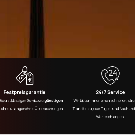
Festpreisgarantie
24/7 Service
Sie erstklassigen Service zu
günstigen
Wir bieten Ihnen einen schnellen, stre
,
ohne unangenehme Überraschungen.
Transfer zu jeder Tages- und Nachtzei
Warteschlangen.