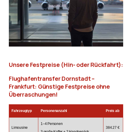
Unsere Festpreise (Hin- oder Rückfahrt):
Flughafentransfer Dornstadt –
Frankfurt: Günstige Festpreise ohne
Überraschungen!
Fahrzeugtyp
Personenanzahl
Preis ab
1–4 Personen
Limousine
384.27 €
3 große Koffer + 2 Handgepäck