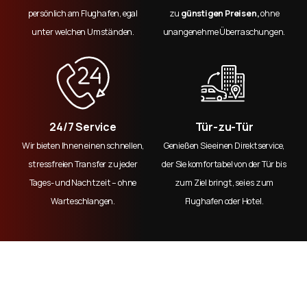
persönlich am Flughafen, egal
zu
günstigen Preisen,
ohne
unter welchen Umständen.
unangenehme Überraschungen.
24/7 Service
Tür-zu-Tür
Wir bieten Ihnen einen schnellen,
Genießen Sie einen Direktservice,
stressfreien Transfer zu jeder
der Sie komfortabel von der Tür bis
Tages- und Nachtzeit – ohne
zum Ziel bringt, sei es zum
Warteschlangen.
Flughafen oder Hotel.