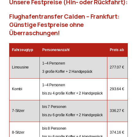
Unsere Festpreise (Hin- oder Rückfahrt):
Flughafentransfer Calden – Frankfurt:
Günstige Festpreise ohne
Überraschungen!
Fahrzeugtyp
Personenanzahl
Preis ab
1–4 Personen
Limousine
277.07 €
3 große Koffer + 2 Handgepäck
1–4 Personen
Kombi
293.64 €
bis zu 4 große Koffer + 2 Handgepäck
bis 7 Personen
7-Sitzer
336.27 €
bis zu 6 große Koffer + 2 Handgepäck
bis 8 Personen
8-Sitzer
374.16 €
bis zu 6 große Koffer + 4 Handgepäck