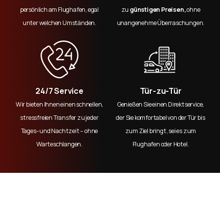
persönlich am Flughafen, egal
zu
günstigen Preisen,
ohne
unter welchen Umständen.
unangenehme Überraschungen.
24/7 Service
Tür-zu-Tür
Wir bieten Ihnen einen schnellen,
Genießen Sie einen Direktservice,
stressfreien Transfer zu jeder
der Sie komfortabel von der Tür bis
Tages- und Nachtzeit – ohne
zum Ziel bringt, sei es zum
Warteschlangen.
Flughafen oder Hotel.