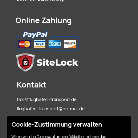
Online Zahlung
Kontakt
taxi@flughafen-transport.de
flughafen-transport@hotmail.de
06142-70 55 60
Cookie-Zustimmung verwalten
+49 151 15317128
Wir verwenden Cookies auf unserer Website, um Ihnen das