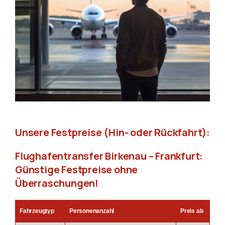
Unsere Festpreise (Hin- oder Rückfahrt):
Flughafentransfer Birkenau – Frankfurt:
Günstige Festpreise ohne
Überraschungen!
Fahrzeugtyp
Personenanzahl
Preis ab