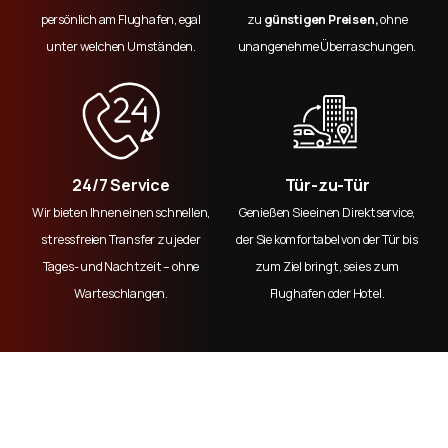
persönlich am Flughafen, egal
zu
günstigen Preisen,
ohne
unter welchen Umständen.
unangenehme Überraschungen.
24/7 Service
Tür-zu-Tür
Wir bieten Ihnen einen schnellen,
Genießen Sie einen Direktservice,
stressfreien Transfer zu jeder
der Sie komfortabel von der Tür bis
Tages- und Nachtzeit – ohne
zum Ziel bringt, sei es zum
Warteschlangen.
Flughafen oder Hotel.