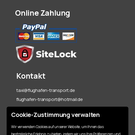
Online Zahlung
Kontakt
taxi@flughafen-transport.de
flughafen-transport@hotmail.de
06142-70 55 60
Cookie-Zustimmung verwalten
+49 151 15317128
Wir verwenden Cookies auf unserer Website, um Ihnen das
bestmögliche Erlebnis zu bieten, indem wir uns Ihre Präferenzen und