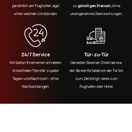
persönlich am Flughafen, egal
zu
günstigen Preisen,
ohne
unter welchen Umständen.
unangenehme Überraschungen.
24/7 Service
Tür-zu-Tür
Wir bieten Ihnen einen schnellen,
Genießen Sie einen Direktservice,
stressfreien Transfer zu jeder
der Sie komfortabel von der Tür bis
Tages- und Nachtzeit – ohne
zum Ziel bringt, sei es zum
Warteschlangen.
Flughafen oder Hotel.