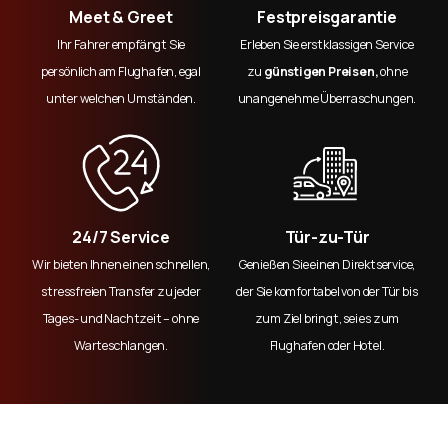
Meet & Greet
Festpreisgarantie
Ihr Fahrer empfängt Sie
Erleben Sie erstklassigen Service
persönlich am Flughafen, egal
zu
günstigen Preisen,
ohne
unter welchen Umständen.
unangenehme Überraschungen.
24/7 Service
Tür-zu-Tür
Wir bieten Ihnen einen schnellen,
Genießen Sie einen Direktservice,
stressfreien Transfer zu jeder
der Sie komfortabel von der Tür bis
Tages- und Nachtzeit – ohne
zum Ziel bringt, sei es zum
Warteschlangen.
Flughafen oder Hotel.