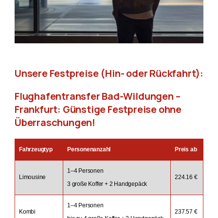
Unsere Festpreise (Hin- oder Rückfahrt):
Flughafentransfer Bad-Wildungen –
Frankfurt: Günstige Festpreise ohne
Überraschungen!
Fahrzeugtyp
Personenanzahl
Preis ab
1–4 Personen
Limousine
224.16 €
3 große Koffer + 2 Handgepäck
1–4 Personen
Kombi
237.57 €