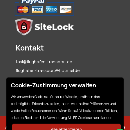
Kontakt
taxi@flughafen-transport.de
flughafen-transport@hotmail.de
06142-70 55 60
Cookie-Zustimmung verwalten
+49 151 15317128
Wir verwenden Cookies auf unserer Website, um Ihnen das
bestmögliche Erlebnis zu bieten, indem wir uns Ihre Präferenzen und
wiederholten Besuche merken. Wenn Sie auf "Alle akzeptieren" klicken,
erklären Sie sich mit der Verwendung ALLER Cookies einverstanden.
Alle Rechte Vorbehalten | ©
Copyright By A. A. Flughafen
Alle akzeptieren