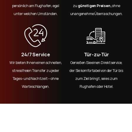
persönlich am Flughafen, egal
zu
günstigen Preisen,
ohne
unter welchen Umständen.
unangenehme Überraschungen.
24/7 Service
Tür-zu-Tür
Wir bieten Ihnen einen schnellen,
Genießen Sie einen Direktservice,
stressfreien Transfer zu jeder
der Sie komfortabel von der Tür bis
Tages- und Nachtzeit – ohne
zum Ziel bringt, sei es zum
Warteschlangen.
Flughafen oder Hotel.