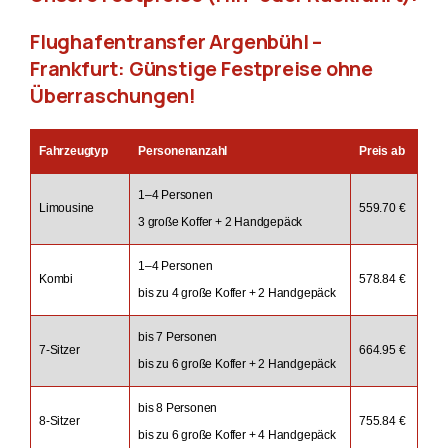
Flughafentransfer Argenbühl –
Frankfurt: Günstige Festpreise ohne
Überraschungen!
Fahrzeugtyp
Personenanzahl
Preis ab
1–4 Personen
Limousine
559.70 €
3 große Koffer + 2 Handgepäck
1–4 Personen
Kombi
578.84 €
bis zu 4 große Koffer + 2 Handgepäck
bis 7 Personen
7-Sitzer
664.95 €
bis zu 6 große Koffer + 2 Handgepäck
bis 8 Personen
8-Sitzer
755.84 €
bis zu 6 große Koffer + 4 Handgepäck